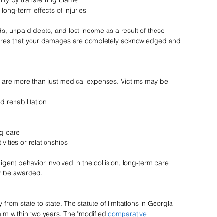
ity by transferring blame 
ong-term effects of injuries 
 unpaid debts, and lost income as a result of these 
nsures that your damages are completely acknowledged and 
es are more than just medical expenses. Victims may be 
 rehabilitation 
g care 
vities or relationships 
ligent behavior involved in the collision, long-term care 
 be awarded. 
from state to state. The statute of limitations in Georgia 
laim within two years. The "modified 
comparative 