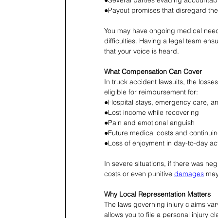
●Several parties evading accountabil
●Payout promises that disregard the l
You may have ongoing medical needs,
difficulties. Having a legal team e
that your voice is heard. 
What Compensation Can Cover 
In truck accident lawsuits, the loss
eligible for reimbursement for: 
●Hospital stays, emergency care, and
●Lost income while recovering 
●Pain and emotional anguish 
●Future medical costs and continuin
●Loss of enjoyment in day-to-day acti
In severe situations, if there was neg
costs or even punitive 
damages
 may
Why Local Representation Matters 
The laws governing injury claims vary 
allows you to file a personal injury c