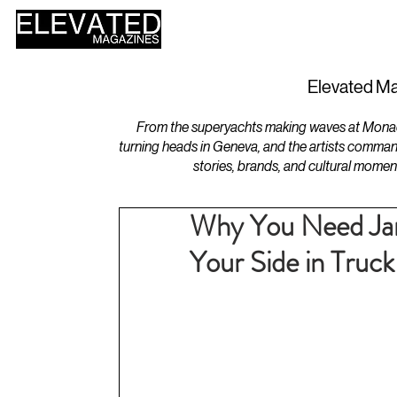
HOME
DESIGN
Elevated Ma
From the superyachts making waves at Monaco 
turning heads in Geneva, and the artists comman
stories, brands, and cultural momen
Why You Need Jam
Your Side in Truc