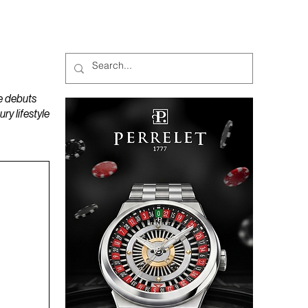
MAGAZINES
PODCAST
e debuts
y lifestyle