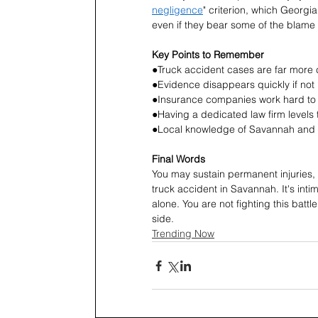
negligence
" criterion, which Georgi
even if they bear some of the blame 
Key Points to Remember
●Truck accident cases are far more 
●Evidence disappears quickly if not
●Insurance companies work hard to 
●Having a dedicated law firm levels t
●Local knowledge of Savannah and G
Final Words 
You may sustain permanent injuries, 
truck accident in Savannah. It's int
alone. You are not fighting this batt
side.  
Trending Now