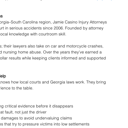
s 
gia–South Carolina region, Jamie Casino Injury Attorneys 
rt in serious accidents since 2006. Founded by attorney 
ocal knowledge with courtroom skill.  
ns; their lawyers also take on car and motorcycle crashes, 
and nursing home abuse. Over the years they’ve earned a 
dollar results while keeping clients informed and supported 
elp 
knows how local courts and Georgia laws work. They bring 
ence to the table. 
g critical evidence before it disappears 
 fault, not just the driver 
e damages to avoid undervaluing claims 
that try to pressure victims into low settlements 