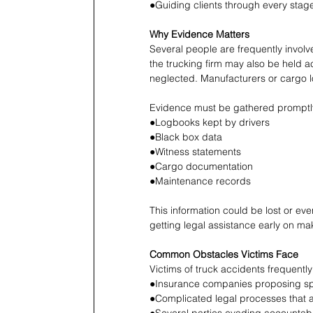
●Guiding clients through every stag
Why Evidence Matters 
Several people are frequently involve
the trucking firm may also be held 
neglected. Manufacturers or cargo 
Evidence must be gathered promptly in
●Logbooks kept by drivers 
●Black box data 
●Witness statements 
●Cargo documentation 
●Maintenance records 
This information could be lost or eve
getting legal assistance early on ma
Common Obstacles Victims Face 
Victims of truck accidents frequently
●Insurance companies proposing spe
●Complicated legal processes that a