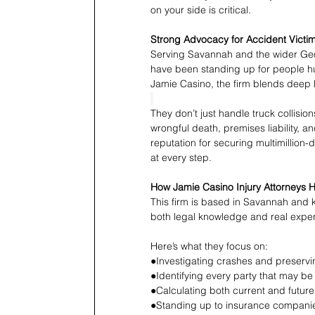
on your side is critical. 
Strong Advocacy for Accident Victim
Serving Savannah and the wider Geor
have been standing up for people hu
Jamie Casino, the firm blends deep l
They don’t just handle truck collisio
wrongful death, premises liability, 
reputation for securing multimillion-
at every step. 
How Jamie Casino Injury Attorneys H
This firm is based in Savannah and 
both legal knowledge and real experi
Here’s what they focus on: 
●Investigating crashes and preservin
●Identifying every party that may be at
●Calculating both current and futur
●Standing up to insurance companies 