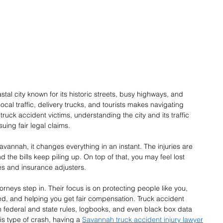
tal city known for its historic streets, busy highways, and 
ocal traffic, delivery trucks, and tourists makes navigating 
truck accident victims, understanding the city and its traffic 
suing fair legal claims. 
annah, it changes everything in an instant. The injuries are 
 the bills keep piling up. On top of that, you may feel lost 
es and insurance adjusters. 
orneys step in. Their focus is on protecting people like you, 
ed, and helping you get fair compensation. Truck accident 
h federal and state rules, logbooks, and even black box data 
his type of crash, having a 
Savannah truck accident injury lawyer