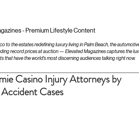
ESTATES
LIFESTYLES
YACHTS
gazines - Premium Lifestyle Content
to the estates redefining luxury living in Palm Beach, the automotiv
ding record prices at auction — Elevated Magazines captures the luxur
ts that have the world's most discerning audiences talking right now.
ie Casino Injury Attorneys by
k Accident Cases